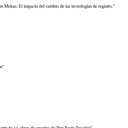
as Mekas: El impacto del cambio de las tecnologías de registro.”
ón”
rtir de las obras de apuntes de Pier Paolo Pasolini”