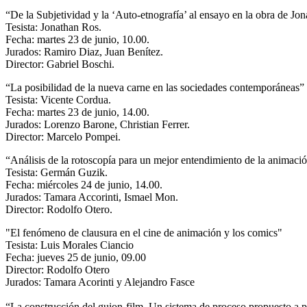
“De la Subjetividad y la ‘Auto-etnografía’ al ensayo en la obra de Jon
Tesista: Jonathan Ros.
Fecha: martes 23 de junio, 10.00.
Jurados: Ramiro Diaz, Juan Benítez.
Director: Gabriel Boschi.
“La posibilidad de la nueva carne en las sociedades contemporáneas”
Tesista: Vicente Cordua.
Fecha: martes 23 de junio, 14.00.
Jurados: Lorenzo Barone, Christian Ferrer.
Director: Marcelo Pompei.
“Análisis de la rotoscopía para un mejor entendimiento de la animaci
Tesista: Germán Guzik.
Fecha: miércoles 24 de junio, 14.00.
Jurados: Tamara Accorinti, Ismael Mon.
Director: Rodolfo Otero.
"El fenómeno de clausura en el cine de animación y los comics"
Tesista: Luis Morales Ciancio
Fecha: jueves 25 de junio, 09.00
Director: Rodolfo Otero
Jurados: Tamara Acorinti y Alejandro Fasce
“La construcción del guion-film. Un sistema de proceso propuesto a pa