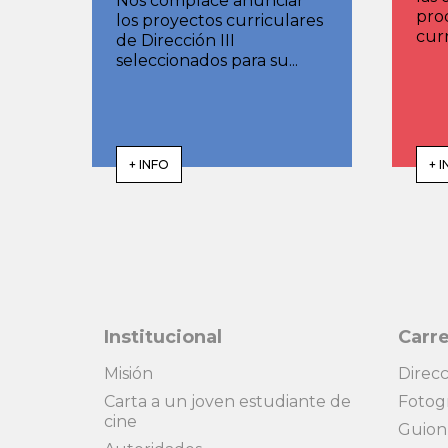
Nos complace anunciar
pro
los proyectos curriculares
curr
de Dirección III
seleccionados para su...
+ INFO
+ 
Institucional
Carre
Misión
Direcc
Carta a un joven estudiante de
Fotog
cine
Guion