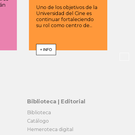
rán
Uno de los objetivos de la
Universidad del Cine es
continuar fortaleciendo
su rol como centro de...
+ INFO
Biblioteca | Editorial
Biblioteca
Catálogo
Hemeroteca digital