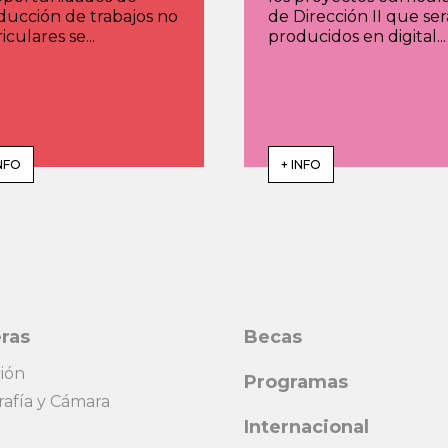
ducción de trabajos no
de Dirección II que se
iculares se...
producidos en digital...
INFO
+ INFO
ras
Becas
ión
Programas
rafía y Cámara
Internacional