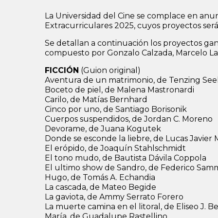
La Universidad del Cine se complace en anun
Extracurriculares 2025, cuyos proyectos será
Se detallan a continuación los proyectos gan
compuesto por Gonzalo Calzada, Marcelo La
FICCIÓN
(Guion original)
Aventura de un matrimonio, de Tenzing See
Boceto de piel, de Malena Mastronardi
Carilo, de Matías Bernhard
Cinco por uno, de Santiago Borisonik
Cuerpos suspendidos, de Jordan C. Moreno
Devorame, de Juana Kogutek
Donde se esconde la liebre, de Lucas Javier 
El erópido, de Joaquín Stahlschmidt
El tono mudo, de Bautista Dávila Coppola
El ultimo show de Sandro, de Federico Sam
Hugo, de Tomás A. Echandia
La cascada, de Mateo Begide
La gaviota, de Ammy Serrato Forero
La muerte camina en el litoral, de Eliseo J. B
María, de Guadalupe Rastellino