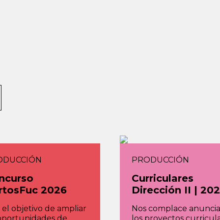
ODUCCIÓN
PRODUCCIÓN
ncurso
Curriculares
rtosFuc 2026
Dirección II | 20
el objetivo de ampliar
Nos complace anuncia
 oportunidades de
los proyectos curricul