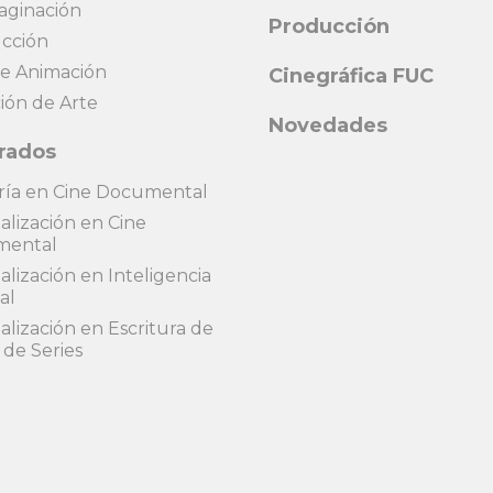
ginación
Producción
cción
de Animación
Cinegráfica FUC
ión de Arte
Novedades
rados
ría en Cine Documental
alización en Cine
mental
alización en Inteligencia
ial
alización en Escritura de
de Series