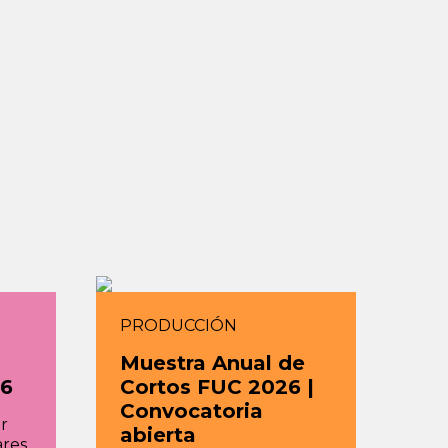
PRODUCCIÓN
Muestra Anual de
26
Cortos FUC 2026 |
Convocatoria
r
abierta
ares