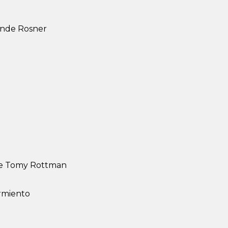
onde Rosner
, de Tomy Rottman
armiento