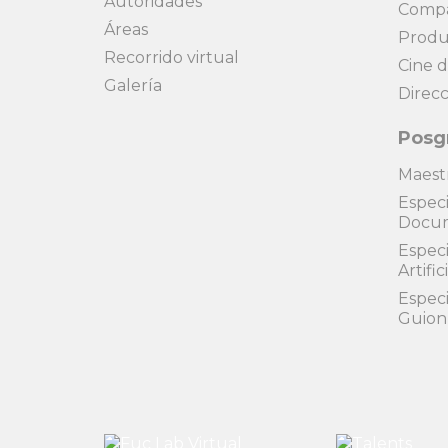
Autoridades
Compa
Áreas
Produ
Recorrido virtual
Cine 
Galería
Direcc
Posg
Maest
Especi
Docu
Especi
Artific
Especi
Guion 