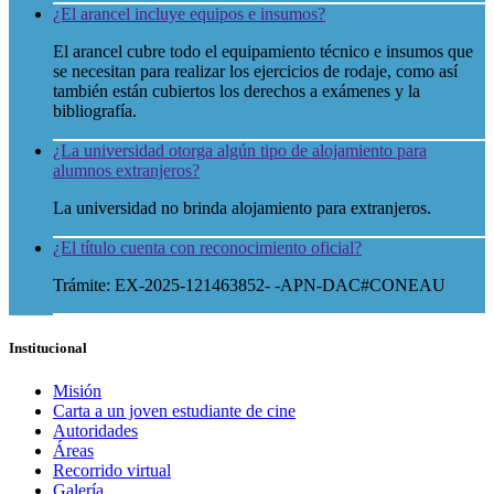
¿El arancel incluye equipos e insumos?
El arancel cubre todo el equipamiento técnico e insumos que
se necesitan para realizar los ejercicios de rodaje, como así
también están cubiertos los derechos a exámenes y la
bibliografía.
¿La universidad otorga algún tipo de alojamiento para
alumnos extranjeros?
La universidad no brinda alojamiento para extranjeros.
¿El título cuenta con reconocimiento oficial?
Trámite: EX-2025-121463852- -APN-DAC#CONEAU
Institucional
Misión
Carta a un joven estudiante de cine
Autoridades
Áreas
Recorrido virtual
Galería