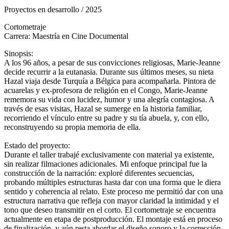
Proyectos en desarrollo / 2025
Cortometraje
Carrera: Maestría en Cine Documental
Sinopsis:
A los 96 años, a pesar de sus convicciones religiosas, Marie-Jeanne
decide recurrir a la eutanasia. Durante sus últimos meses, su nieta
Hazal viaja desde Turquía a Bélgica para acompañarla. Pintora de
acuarelas y ex-profesora de religión en el Congo, Marie-Jeanne
rememora su vida con lucidez, humor y una alegría contagiosa. A
través de esas visitas, Hazal se sumerge en la historia familiar,
recorriendo el vínculo entre su padre y su tía abuela, y, con ello,
reconstruyendo su propia memoria de ella.
Estado del proyecto:
Durante el taller trabajé exclusivamente con material ya existente,
sin realizar filmaciones adicionales. Mi enfoque principal fue la
construcción de la narración: exploré diferentes secuencias,
probando múltiples estructuras hasta dar con una forma que le diera
sentido y coherencia al relato. Este proceso me permitió dar con una
estructura narrativa que refleja con mayor claridad la intimidad y el
tono que deseo transmitir en el corto. El cortometraje se encuentra
actualmente en etapa de postproducción. El montaje está en proceso
de finalización, y aún resta abordar el diseño sonoro y la corrección