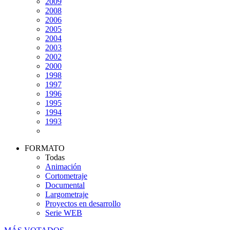
2009
2008
2006
2005
2004
2003
2002
2000
1998
1997
1996
1995
1994
1993
FORMATO
Todas
Animación
Cortometraje
Documental
Largometraje
Proyectos en desarrollo
Serie WEB