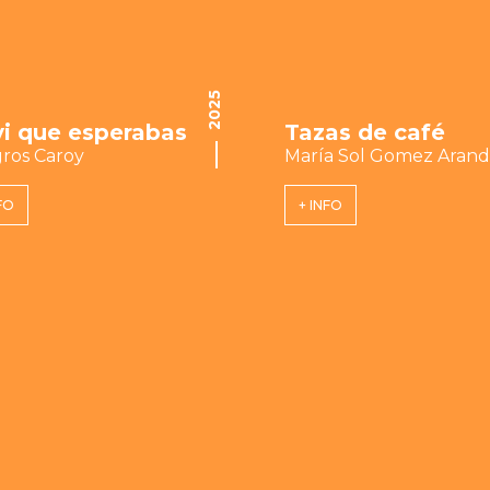
2025
vi que esperabas
Tazas de café
gros Caroy
María Sol Gomez Aran
FO
+ INFO