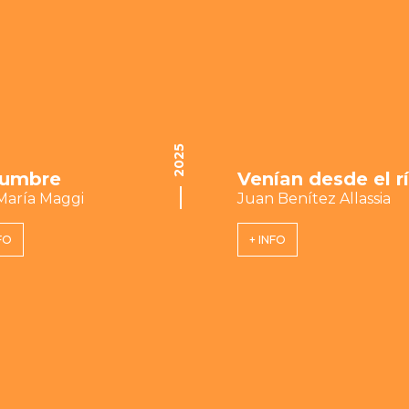
2025
lumbre
Venían desde el r
María Maggi
Juan Benítez Allassia
FO
+ INFO