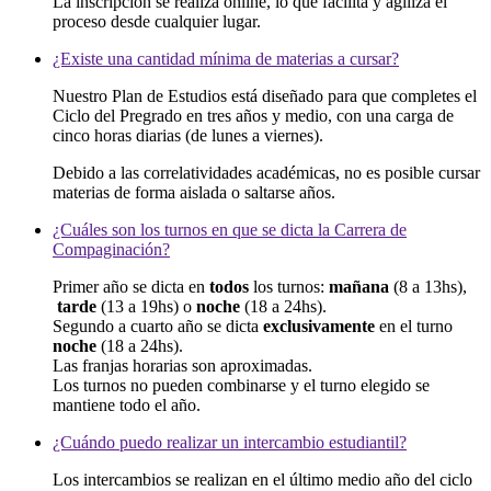
La inscripción se realiza online, lo que facilita y agiliza el
proceso desde cualquier lugar.
¿Existe una cantidad mínima de materias a cursar?
Nuestro Plan de Estudios está diseñado para que completes el
Ciclo del Pregrado en tres años y medio, con una carga de
cinco horas diarias (de lunes a viernes).
Debido a las correlatividades académicas, no es posible cursar
materias de forma aislada o saltarse años.
¿Cuáles son los turnos en que se dicta la Carrera de
Compaginación?
Primer año se dicta en
todos
los turnos:
mañana
(8 a 13hs),
tarde
(13 a 19hs) o
noche
(18 a 24hs).
Segundo a cuarto año se dicta
exclusivamente
en el turno
noche
(18 a 24hs).
Las franjas horarias son aproximadas.
Los turnos no pueden combinarse y el turno elegido se
mantiene todo el año.
¿Cuándo puedo realizar un intercambio estudiantil?
Los intercambios se realizan en el último medio año del ciclo