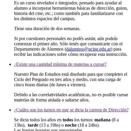
Es un curso nivelador e integrador, pensado para ayudar al
alumno a incorporar herramientas básicas de dirección, guion,
historia del cine, etc.; como también para familiarizarse con
los distintos espacios del campus.
Tiene una duración de dos semanas.
Si por cuestiones personales no podés asistir, aún podrás
comenzar el primer año. Sólo tenés que comunicarte con el
Departamento de Alumnos (
dalumnos@ucine.edu.ar
) para
recibir las indicaciones sobre cómo recuperar esta instrucción.
¿Existe una cantidad mínima de materias a cursar?
Nuestro Plan de Estudios está diseñado para que completes el
Ciclo del Pregrado en tres años y medio, con una carga de
cinco horas diarias (de lunes a viernes).
Debido a las correlatividades académicas, no es posible cursar
materias de forma aislada o saltarse años.
¿Cuáles son los turnos en que se dicta la carrera de Dirección?
Se dicta todos los años en
todos
los turnos:
mañana
(8 a
13hs),
tarde
(13 a 19hs) o
noche
(18 a 24hs).
Las franjas horarias son aproximadas.