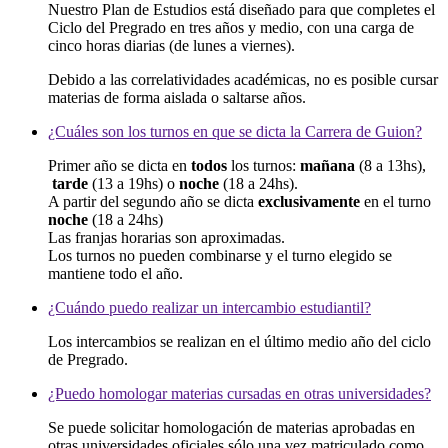
Nuestro Plan de Estudios está diseñado para que completes el
Ciclo del Pregrado en tres años y medio, con una carga de
cinco horas diarias (de lunes a viernes).
Debido a las correlatividades académicas, no es posible cursar
materias de forma aislada o saltarse años.
¿Cuáles son los turnos en que se dicta la Carrera de Guion?
Primer año se dicta en
todos
los turnos:
mañana
(8 a 13hs),
tarde
(13 a 19hs) o
noche
(18 a 24hs).
A partir del segundo año se dicta
exclusivamente
en el turno
noch
e
(18 a 24hs)
Las franjas horarias son aproximadas.
Los turnos no pueden combinarse y el turno elegido se
mantiene todo el año.
¿Cuándo puedo realizar un intercambio estudiantil?
Los intercambios se realizan en el último medio año del ciclo
de Pregrado.
¿Puedo homologar materias cursadas en otras universidades?
Se puede solicitar homologación de materias aprobadas en
otras universidades oficiales sólo una vez matriculado como