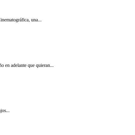
inematográfica, una...
ño en adelante que quieran...
jos...