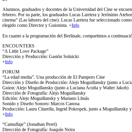
Alumnos, graduados y docentes de la Universidad del Cine se encuentra
febrero. Por su parte, los graduados Lucas Larriera y Jerónimo Atehort
cinema” (Las labores del cine). Lucas Larriera fue seleccionado como
elegido como Director y Guionista. +
Info
En cuanto a la programación del Berlinale, compartimos a continuación
ENCOUNTERS
“A Little Love Package”
Dirección y Producción: Gastón Solnicki
+
Info
FORUM
“La edad media”. Una producción de El Pampero Cine
Dirección y Diseño de Producción: Alejo Moguillansky (junto a Luci
Guion: Alejo Moguillansky (junto a Luciana Acuña y Walter Jakob)
Dirección de Fotografía: Alejo Moguillansky
Edición: Alejo Moguillansky y Mariano Llinás
Sonido y Diseño Sonoro: Marcos Canosa
Producción: Laura Citarella, Ingrid Pokropek, junto a Moguillansky 
+
Info
“Camuflaje” (Jonathan Perel)
Dirección de Fotografía: Joaquín Neira