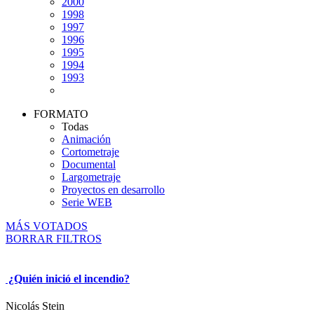
2000
1998
1997
1996
1995
1994
1993
FORMATO
Todas
Animación
Cortometraje
Documental
Largometraje
Proyectos en desarrollo
Serie WEB
MÁS VOTADOS
BORRAR FILTROS
¿Quién inició el incendio?
Nicolás Stein